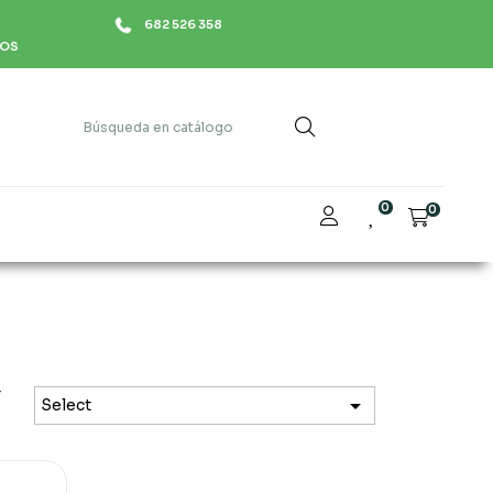
682 526 358
HOS
0
0
r

Select
: