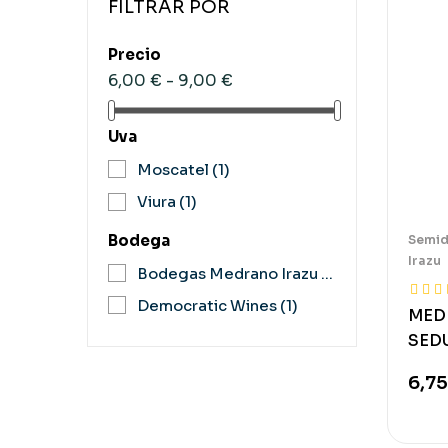
FILTRAR POR
Precio
6,00 € - 9,00 €
Uva
Moscatel
(1)
Viura
(1)
Bodega
Semid
Irazu
Bodegas Medrano Irazu
(1)
Democratic Wines
(1)
MED
SED
6,75