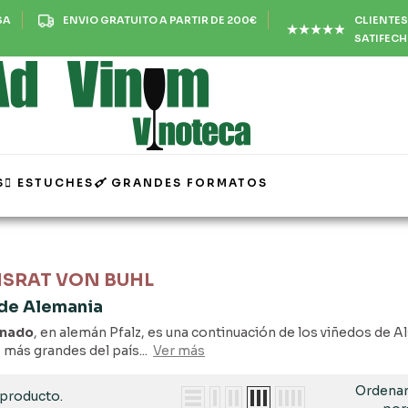
CLIENTES
SA
ENVIO GRATUITO A PARTIR DE 200€
SATIFEC
S
ESTUCHES
GRANDES FORMATOS
HSRAT VON BUHL
 de Alemania
inado
, en alemán Pfalz, es una continuación de los viñedos de Als
s más grandes del país...
Ver más
Ordena
 producto.