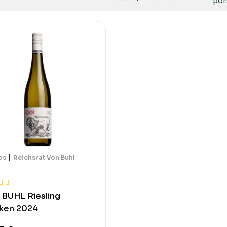
por
|
os
Reichsrat Von Buhl
BUHL Riesling
ken 2024