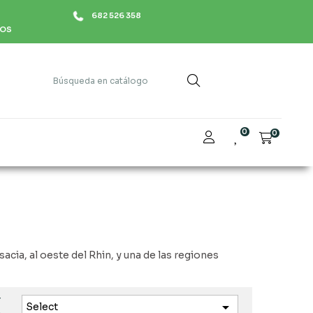
682 526 358
HOS
0
0
acia, al oeste del Rhin, y una de las regiones
r

Select