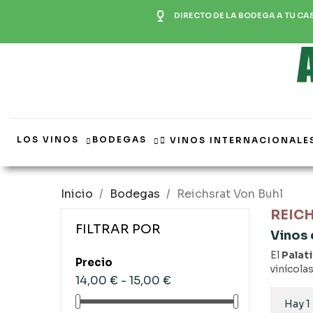
DIRECTO DE LA BODEGA A TU CA
LOS VINOS
BODEGAS
VINOS INTERNACIONALE
Inicio
Bodegas
Reichsrat Von Buhl
REIC
FILTRAR POR
Vinos
El
Palat
Precio
vinícola
14,00 € - 15,00 €
Hay 1