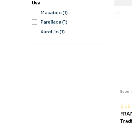
Uva
Macabeo
(1)
Parellada
(1)
Xarel-lo
(1)
Espu
FRA
Trad