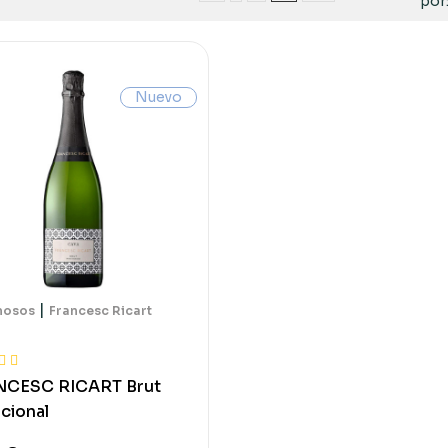
por
Nuevo
|
mosos
Francesc Ricart
NCESC RICART Brut
icional