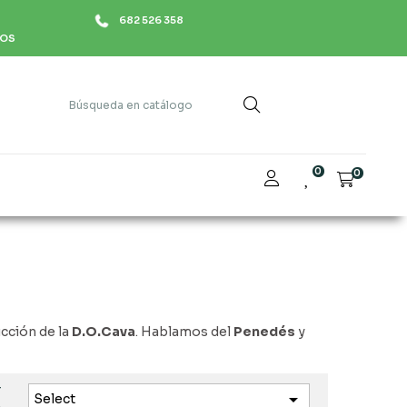
682 526 358
HOS
0
0
cción de la
D.O.Cava
. Hablamos del
Penedés
y
r

Select