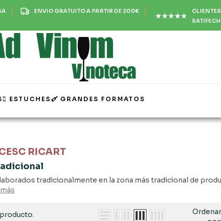
CLIENTES
SA
ENVIO GRATUITO A PARTIR DE 200€
SATIFEC
S
ESTUCHES
GRANDES FORMATOS
CESC RICART
radicional
laborados tradicionalmente en la zona más tradicional de produ
 más
Ordena
 producto.