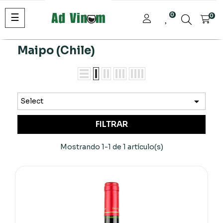
Navegación
☰
0
0
de
palanca
Maipo (Chile)

Select
FILTRAR
Mostrando 1-1 de 1 artículo(s)