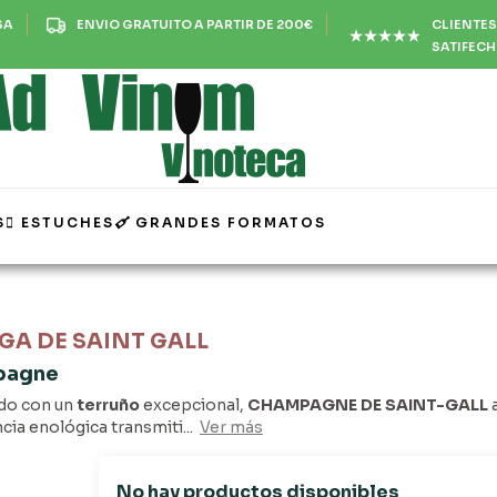
CLIENTES
SA
ENVIO GRATUITO A PARTIR DE 200€
SATIFEC
S
ESTUCHES
GRANDES FORMATOS
GA DE SAINT GALL
pagne
do con un
terruño
excepcional,
CHAMPAGNE DE SAINT-GALL
a
cia enológica transmiti...
Ver más
No hay productos disponibles