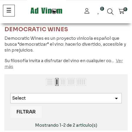
Navegación
☰
0
0
de
palanca
DEMOCRATIC WINES
Democratic Wines es un proyecto vinícola español que
busca “democratizar” el vino: hacerlo divertido, accesible y
sin prejuicios.
Su filosofía invita a disfrutar del vino en cualquier co...
Ver
más

Select
FILTRAR
Mostrando 1-2 de 2 artículo(s)