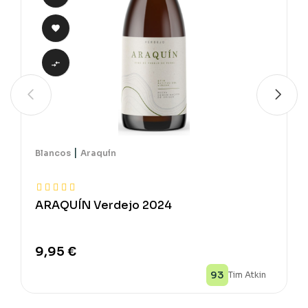


|
Blancos
Araquín
ARAQUÍN Verdejo 2024
9,95 €
93
Tim Atkin